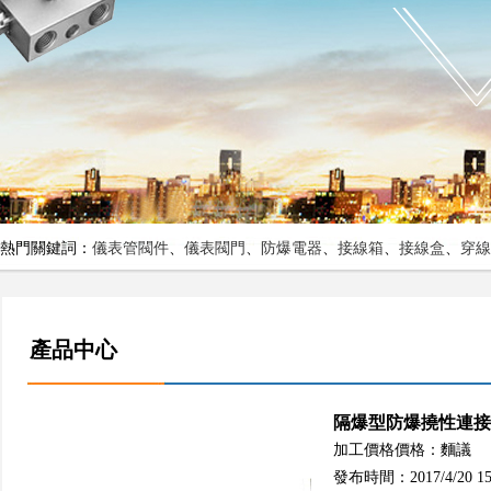
熱門關鍵詞：
儀表管閥件
、
儀表閥門
、
防爆電器
、
接線箱
、
接線盒
、
穿線
產品中心
隔爆型防爆撓性連接
加工價格價格：麵議
發布時間：2017/4/20 15: