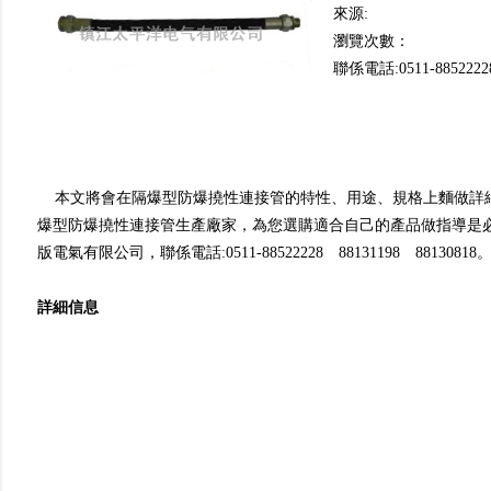
來源:
瀏覽次數：
聯係電話:0511-8852222
本文將會在隔爆型防爆撓性連接管的特性、用途、規格上麵做詳細
爆型防爆撓性連接管生產廠家，為您選購適合自己的產品做指導是必
版電氣有限公司，聯係電話:0511-88522228 88131198 88130818
詳細信息