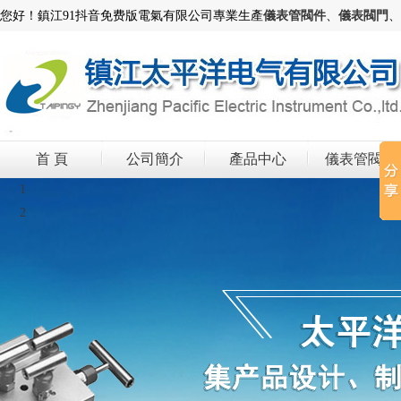
您好！鎮江91抖音免费版電氣有限公司專業生產
儀表管閥件
、
儀表閥門
、
首 頁
公司簡介
產品中心
儀表管閥件
1
2