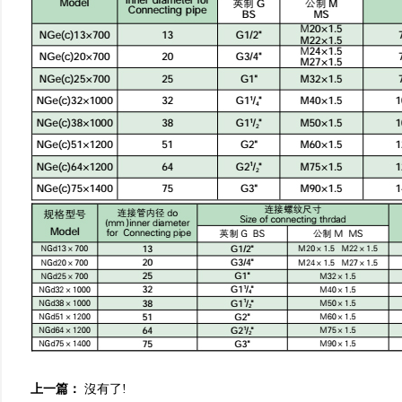
上一篇：
沒有了!