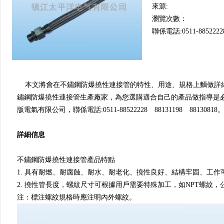
來源:
瀏覽次數：
聯係電話:0511-8852222
本文將會在不鏽鋼防爆撓性連接管的特性、用途、規格上麵做詳細
鏽鋼防爆撓性連接管生產廠家，為您選購適合自己的產品做指導是必
版電氣有限公司，聯係電話:0511-88522228 88131198 88130818
詳細信息
不鏽鋼防爆撓性連接管產品特點
1. 具有耐燃、耐腐蝕、耐水、耐老化、撓性良好、結構牢固、工作
2. 撓性管長度，螺紋尺寸可根據用戶需要特殊加工，如NPT螺紋，
注：標注螺紋規格時應注明內外螺紋。