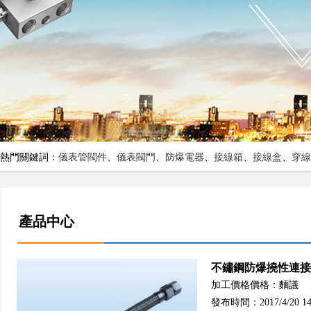
熱門關鍵詞：
儀表管閥件
、
儀表閥門
、
防爆電器
、
接線箱
、
接線盒
、
穿線
產品中心
不鏽鋼防爆撓性連接
加工價格價格：麵議
發布時間：2017/4/20 14: